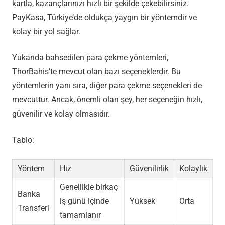
kartla, kazançlarınızı hızlı bir şekilde çekebilirsiniz.
PayKasa, Türkiye’de oldukça yaygın bir yöntemdir ve
kolay bir yol sağlar.
Yukarıda bahsedilen para çekme yöntemleri,
ThorBahis’te mevcut olan bazı seçeneklerdir. Bu
yöntemlerin yanı sıra, diğer para çekme seçenekleri de
mevcuttur. Ancak, önemli olan şey, her seçeneğin hızlı,
güvenilir ve kolay olmasıdır.
Tablo:
Yöntem
Hız
Güvenilirlik
Kolaylık
Genellikle birkaç
Banka
iş günü içinde
Yüksek
Orta
Transferi
tamamlanır