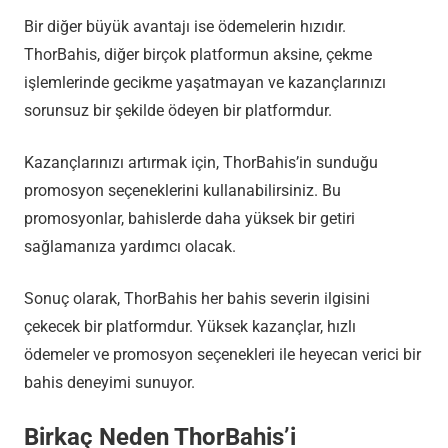
Bir diğer büyük avantajı ise ödemelerin hızıdır.
ThorBahis, diğer birçok platformun aksine, çekme
işlemlerinde gecikme yaşatmayan ve kazançlarınızı
sorunsuz bir şekilde ödeyen bir platformdur.
Kazançlarınızı artırmak için, ThorBahis’in sunduğu
promosyon seçeneklerini kullanabilirsiniz. Bu
promosyonlar, bahislerde daha yüksek bir getiri
sağlamanıza yardımcı olacak.
Sonuç olarak, ThorBahis her bahis severin ilgisini
çekecek bir platformdur. Yüksek kazançlar, hızlı
ödemeler ve promosyon seçenekleri ile heyecan verici bir
bahis deneyimi sunuyor.
Birkaç Neden ThorBahis’i