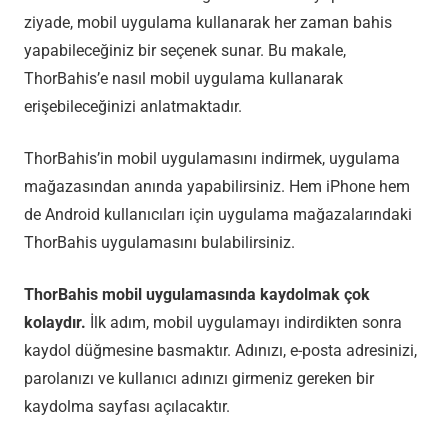
ziyade, mobil uygulama kullanarak her zaman bahis
yapabileceğiniz bir seçenek sunar. Bu makale,
ThorBahis’e nasıl mobil uygulama kullanarak
erişebileceğinizi anlatmaktadır.
ThorBahis’in mobil uygulamasını indirmek, uygulama
mağazasından anında yapabilirsiniz. Hem iPhone hem
de Android kullanıcıları için uygulama mağazalarındaki
ThorBahis uygulamasını bulabilirsiniz.
ThorBahis mobil uygulamasında kaydolmak çok
kolaydır.
İlk adım, mobil uygulamayı indirdikten sonra
kaydol düğmesine basmaktır. Adınızı, e-posta adresinizi,
parolanızı ve kullanıcı adınızı girmeniz gereken bir
kaydolma sayfası açılacaktır.