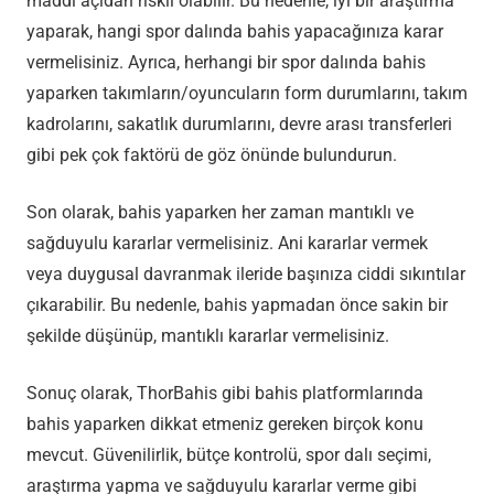
maddi açıdan riskli olabilir. Bu nedenle, iyi bir araştırma
yaparak, hangi spor dalında bahis yapacağınıza karar
vermelisiniz. Ayrıca, herhangi bir spor dalında bahis
yaparken takımların/oyuncuların form durumlarını, takım
kadrolarını, sakatlık durumlarını, devre arası transferleri
gibi pek çok faktörü de göz önünde bulundurun.
Son olarak, bahis yaparken her zaman mantıklı ve
sağduyulu kararlar vermelisiniz. Ani kararlar vermek
veya duygusal davranmak ileride başınıza ciddi sıkıntılar
çıkarabilir. Bu nedenle, bahis yapmadan önce sakin bir
şekilde düşünüp, mantıklı kararlar vermelisiniz.
Sonuç olarak, ThorBahis gibi bahis platformlarında
bahis yaparken dikkat etmeniz gereken birçok konu
mevcut. Güvenilirlik, bütçe kontrolü, spor dalı seçimi,
araştırma yapma ve sağduyulu kararlar verme gibi