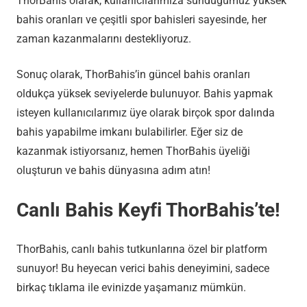
ThorBahis olarak, kullanıcılarımıza sunduğumuz yüksek
bahis oranları ve çeşitli spor bahisleri sayesinde, her
zaman kazanmalarını destekliyoruz.
Sonuç olarak, ThorBahis’in güncel bahis oranları
oldukça yüksek seviyelerde bulunuyor. Bahis yapmak
isteyen kullanıcılarımız üye olarak birçok spor dalında
bahis yapabilme imkanı bulabilirler. Eğer siz de
kazanmak istiyorsanız, hemen ThorBahis üyeliği
oluşturun ve bahis dünyasına adım atın!
Canlı Bahis Keyfi ThorBahis’te!
ThorBahis, canlı bahis tutkunlarına özel bir platform
sunuyor! Bu heyecan verici bahis deneyimini, sadece
birkaç tıklama ile evinizde yaşamanız mümkün.