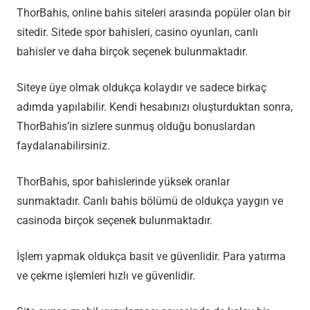
ThorBahis, online bahis siteleri arasında popüler olan bir
sitedir. Sitede spor bahisleri, casino oyunları, canlı
bahisler ve daha birçok seçenek bulunmaktadır.
Siteye üye olmak oldukça kolaydır ve sadece birkaç
adımda yapılabilir. Kendi hesabınızı oluşturduktan sonra,
ThorBahis’in sizlere sunmuş olduğu bonuslardan
faydalanabilirsiniz.
ThorBahis, spor bahislerinde yüksek oranlar
sunmaktadır. Canlı bahis bölümü de oldukça yaygın ve
casinoda birçok seçenek bulunmaktadır.
İşlem yapmak oldukça basit ve güvenlidir. Para yatırma
ve çekme işlemleri hızlı ve güvenlidir.