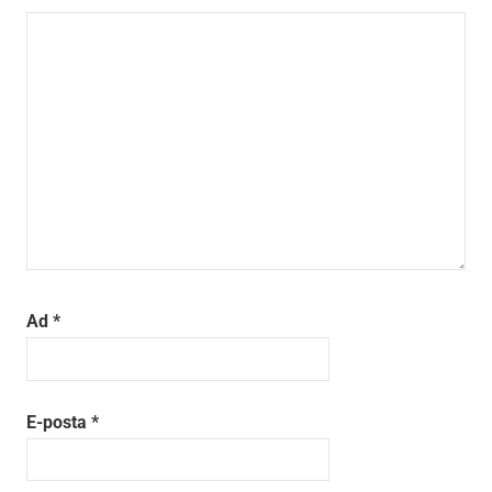
Ad
*
E-posta
*