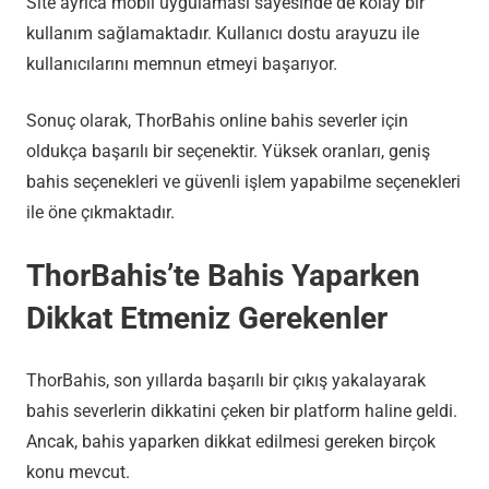
Site ayrıca mobil uygulaması sayesinde de kolay bir
kullanım sağlamaktadır. Kullanıcı dostu arayuzu ile
kullanıcılarını memnun etmeyi başarıyor.
Sonuç olarak, ThorBahis online bahis severler için
oldukça başarılı bir seçenektir. Yüksek oranları, geniş
bahis seçenekleri ve güvenli işlem yapabilme seçenekleri
ile öne çıkmaktadır.
ThorBahis’te Bahis Yaparken
Dikkat Etmeniz Gerekenler
ThorBahis, son yıllarda başarılı bir çıkış yakalayarak
bahis severlerin dikkatini çeken bir platform haline geldi.
Ancak, bahis yaparken dikkat edilmesi gereken birçok
konu mevcut.