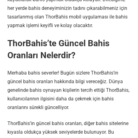
her yerde bahis deneyiminizin tadını çıkarabilmeniz için
tasarlanmış olan ThorBahis mobil uygulaması ile bahis
yapmak işlemi keyifli ve kolay olacaktır.
ThorBahis’te Güncel Bahis
Oranları Nelerdir?
Merhaba bahis severler! Bugün sizlere ThorBahis’in
güncel bahis oranları hakkında bilgi vereceğiz. Dünya
genelinde bahis oynayan kişilerin tercih ettiği ThorBahis,
kullanıcılarının ilgisini daha da çekmek için bahis
oranlarını sürekli güncelliyor.
ThorBahis’in güncel bahis oranları, diğer bahis sitelerine
kıyasla oldukça yüksek seviyelerde bulunuyor. Bu