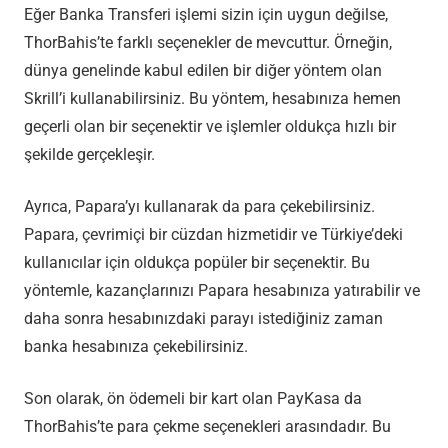
Eğer Banka Transferi işlemi sizin için uygun değilse,
ThorBahis’te farklı seçenekler de mevcuttur. Örneğin,
dünya genelinde kabul edilen bir diğer yöntem olan
Skrill’i kullanabilirsiniz. Bu yöntem, hesabınıza hemen
geçerli olan bir seçenektir ve işlemler oldukça hızlı bir
şekilde gerçekleşir.
Ayrıca, Papara’yı kullanarak da para çekebilirsiniz.
Papara, çevrimiçi bir cüzdan hizmetidir ve Türkiye’deki
kullanıcılar için oldukça popüler bir seçenektir. Bu
yöntemle, kazançlarınızı Papara hesabınıza yatırabilir ve
daha sonra hesabınızdaki parayı istediğiniz zaman
banka hesabınıza çekebilirsiniz.
Son olarak, ön ödemeli bir kart olan PayKasa da
ThorBahis’te para çekme seçenekleri arasındadır. Bu