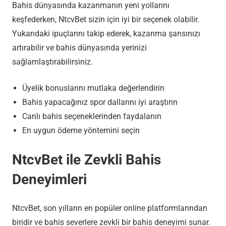
Bahis dünyasında kazanmanın yeni yollarını
keşfederken, NtcvBet sizin için iyi bir seçenek olabilir.
Yukarıdaki ipuçlarını takip ederek, kazanma şansınızı
artırabilir ve bahis dünyasında yerinizi
sağlamlaştırabilirsiniz.
Üyelik bonuslarını mutlaka değerlendirin
Bahis yapacağınız spor dallarını iyi araştırın
Canlı bahis seçeneklerinden faydalanın
En uygun ödeme yöntemini seçin
NtcvBet ile Zevkli Bahis
Deneyimleri
NtcvBet, son yılların en popüler online platformlarından
biridir ve bahis severlere zevkli bir bahis deneyimi sunar.