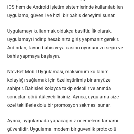
iOS hem de Android işletim sistemlerinde kullanılabilen
uygulama, güvenli ve hızlı bir bahis deneyimi sunar.
Uygulamayı kullanmak oldukça basittir. İlk olarak,
uygulamayı indirip hesabınıza giriş yapmanız gerekir.
Ardından, favori bahis veya casino oyununuzu seçin ve
bahis yapmaya başlayın.
NtcvBet Mobil Uygulaması, maksimum kullanım
kolaylığı sağlamak için özelleştirilmiş bir arayüze
sahiptir. Bahisleri kolayca takip edebilir ve anında
sonuçları görüntüleyebilirsiniz. Ayrıca, uygulama size
özel tekliflerle dolu bir promosyon sekmesi sunar.
Ayrıca, uygulamada yapacağınız ödemelerin tamamı
güvenlidir. Uygulama, modern bir güvenlik protokolü