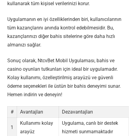
kullanarak tüm kişisel verilerinizi korur.
Uygulamanın en iyi özelliklerinden biri, kullanıcılarının
tüm kazançlarını anında kontrol edebilmesidir. Bu,
kazançlarınızı diğer bahis sitelerine göre daha hızlı
almanızı sağlar.
Sonuç olarak, NtcvBet Mobil Uygulaması, bahis ve
casino oyunları tutkunları için ideal bir uygulamadır.
Kolay kullanımı, özelleştirilmiş arayüzü ve güvenli
ödeme seçenekleri ile üstün bir bahis deneyimi sunar.
Hemen indirin ve deneyin!
#
Avantajları
Dezavantajları
Kullanımı kolay
Uygulama, canlı bir destek
1
arayüz
hizmeti sunmamaktadır