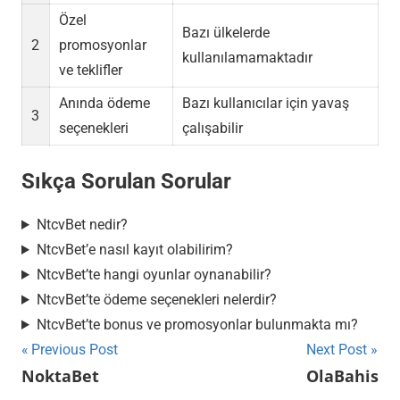
Özel
Bazı ülkelerde
2
promosyonlar
kullanılamamaktadır
ve teklifler
Anında ödeme
Bazı kullanıcılar için yavaş
3
seçenekleri
çalışabilir
Sıkça Sorulan Sorular
NtcvBet nedir?
NtcvBet’e nasıl kayıt olabilirim?
NtcvBet’te hangi oyunlar oynanabilir?
NtcvBet’te ödeme seçenekleri nelerdir?
NtcvBet’te bonus ve promosyonlar bulunmakta mı?
Yazı
Previous Post
Next Post
NoktaBet
OlaBahis
gezinmesi