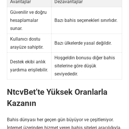
Avantajlar
Dezavantajlar
Güvenilir ve doğru
hesaplamalar
Bazı bahis seçenekleri sınırlıdır.
sunar.
Kullanıcı dostu
Bazı ülkelerde yasal değildir.
arayüze sahiptir.
Hoşgeldin bonusu diğer bahis
Destek ekibi anlık
sitelerine göre düşük
yardıma erişilebilir.
seviyededir.
NtcvBet’te Yüksek Oranlarla
Kazanın
Bahis dünyası her geçen gün büyüyor ve çeşitleniyor.
İnternet üzerinden hizmet veren bahis siteleri aracılığıyla,