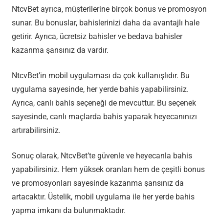
NtcvBet ayrıca, müşterilerine birçok bonus ve promosyon
sunar. Bu bonuslar, bahislerinizi daha da avantajlı hale
getirir. Ayrıca, ücretsiz bahisler ve bedava bahisler
kazanma şansınız da vardır.
NtcvBet’in mobil uygulaması da çok kullanışlıdır. Bu
uygulama sayesinde, her yerde bahis yapabilirsiniz.
Ayrıca, canlı bahis seçeneği de mevcuttur. Bu seçenek
sayesinde, canlı maçlarda bahis yaparak heyecanınızı
artırabilirsiniz.
Sonuç olarak, NtcvBet’te güvenle ve heyecanla bahis
yapabilirsiniz. Hem yüksek oranları hem de çeşitli bonus
ve promosyonları sayesinde kazanma şansınız da
artacaktır. Üstelik, mobil uygulama ile her yerde bahis
yapma imkanı da bulunmaktadır.