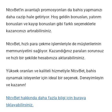
NtcvBet’in avantajlı promosyonları da bahis yapmanızı
daha cazip hale getiriyor. Hoş geldin bonusları, yatırım
bonusları ve kayıp bonusları gibi farklı seçeneklerle
kazancınızı artırabilirsiniz.
NtcvBet, hızlı para çekme işlemleriyle de müşterilerinin
memnuniyetini sağlıyor. Kazandığınız paraları sorunsuz
ve hızlı bir şekilde hesabınıza aktarabilirsiniz.
Yüksek oranları ve kaliteli hizmetiyle NtcvBet, bahis
oynamak isteyenler için ideal bir seçenek. Deneyimleyin
ve kazanın!
NtcvBet hakkında daha fazla bilgi için buraya
tıklayabilirsiniz.