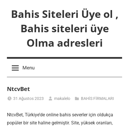
Skip
Bahis Siteleri Üye ol ,
to
content
Bahis siteleri üye
Olma adresleri
Menu
NtcvBet
31 Ağustos 2023
makalelo
BAHİS FİRMALARI
NtcvBet, Türkiye’de online bahis severler için oldukça
popüler bir site haline gelmiştir. Site, yüksek oranları,