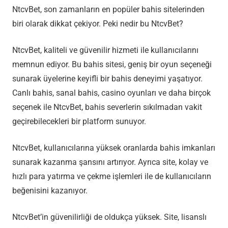
NtcvBet, son zamanların en popüler bahis sitelerinden
biri olarak dikkat çekiyor. Peki nedir bu NtcvBet?
NtcvBet, kaliteli ve güvenilir hizmeti ile kullanıcılarını
memnun ediyor. Bu bahis sitesi, geniş bir oyun seçeneği
sunarak üyelerine keyifli bir bahis deneyimi yaşatıyor.
Canlı bahis, sanal bahis, casino oyunları ve daha birçok
seçenek ile NtcvBet, bahis severlerin sıkılmadan vakit
geçirebilecekleri bir platform sunuyor.
NtcvBet, kullanıcılarına yüksek oranlarda bahis imkanları
sunarak kazanma şansını artırıyor. Ayrıca site, kolay ve
hızlı para yatırma ve çekme işlemleri ile de kullanıcıların
beğenisini kazanıyor.
NtcvBet’in güvenilirliği de oldukça yüksek. Site, lisanslı