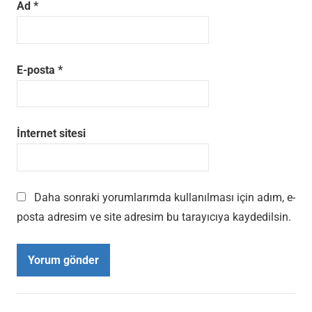
Ad
*
E-posta
*
İnternet sitesi
Daha sonraki yorumlarımda kullanılması için adım, e-
posta adresim ve site adresim bu tarayıcıya kaydedilsin.