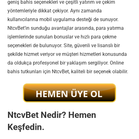
geniş bahis seçenekleri ve çeşitli yatırım ve çekim
yöntemleriyle dikkat çekiyor. Aynı zamanda
kullanıcılarına mobil uygulama desteği de sunuyor.
NtcvBet’in sunduğu avantajlar arasında, para yatırma
işlemlerinde sunulan bonuslar ve hızlı para çekme
seçenekleri de bulunuyor. Site, güvenli ve lisanslı bir
şekilde hizmet veriyor ve müşteri hizmetleri konusunda
da oldukça profesyonel bir yaklaşım sergiliyor. Online
bahis tutkunları için NtcvBet, kaliteli bir seçenek olabilir.
NtcvBet Nedir? Hemen
Keşfedin.