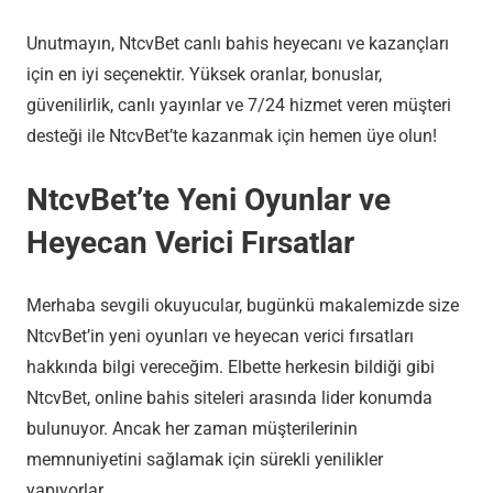
Unutmayın, NtcvBet canlı bahis heyecanı ve kazançları
için en iyi seçenektir. Yüksek oranlar, bonuslar,
güvenilirlik, canlı yayınlar ve 7/24 hizmet veren müşteri
desteği ile NtcvBet’te kazanmak için hemen üye olun!
NtcvBet’te Yeni Oyunlar ve
Heyecan Verici Fırsatlar
Merhaba sevgili okuyucular, bugünkü makalemizde size
NtcvBet’in yeni oyunları ve heyecan verici fırsatları
hakkında bilgi vereceğim. Elbette herkesin bildiği gibi
NtcvBet, online bahis siteleri arasında lider konumda
bulunuyor. Ancak her zaman müşterilerinin
memnuniyetini sağlamak için sürekli yenilikler
yapıyorlar.