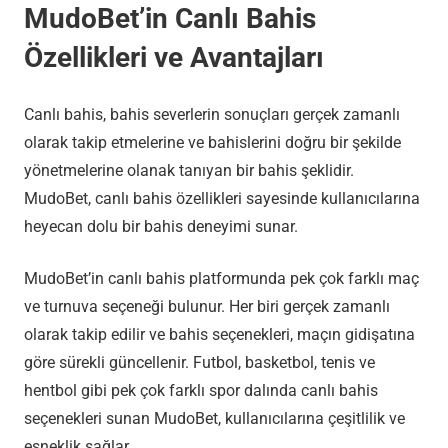
MudoBet’in Canlı Bahis
Özellikleri ve Avantajları
Canlı bahis, bahis severlerin sonuçları gerçek zamanlı
olarak takip etmelerine ve bahislerini doğru bir şekilde
yönetmelerine olanak tanıyan bir bahis şeklidir.
MudoBet, canlı bahis özellikleri sayesinde kullanıcılarına
heyecan dolu bir bahis deneyimi sunar.
MudoBet’in canlı bahis platformunda pek çok farklı maç
ve turnuva seçeneği bulunur. Her biri gerçek zamanlı
olarak takip edilir ve bahis seçenekleri, maçın gidişatına
göre sürekli güncellenir. Futbol, basketbol, tenis ve
hentbol gibi pek çok farklı spor dalında canlı bahis
seçenekleri sunan MudoBet, kullanıcılarına çeşitlilik ve
esneklik sağlar.