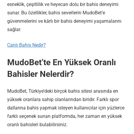
esneklik, çeşitlilik ve heyecan dolu bir bahis deneyimi
sunar. Bu özellikler, bahis severlerin MudoBet’e
güvenmelerini ve kârlı bir bahis deneyimi yaşamalarını
sağlar.
Canlı Bahis Nedir?
MudoBet’te En Yüksek Oranlı
Bahisler Nelerdir?
MudoBet, Türkiye’deki birçok bahis sitesi arasında en
yüksek oranlara sahip olanlarından biridir. Farklı spor
dallarına bahis yapmak isteyen kullanıcılar için yüzlerce
farklı seçenek sunan platformda, her zaman en yüksek
oranlı bahisleri bulabilirsiniz.