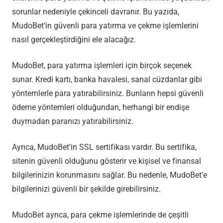
sorunlar nedeniyle çekinceli davranır. Bu yazıda,
MudoBet’in güvenli para yatırma ve çekme işlemlerini
nasıl gerçekleştirdiğini ele alacağız.
MudoBet, para yatırma işlemleri için birçok seçenek
sunar. Kredi kartı, banka havalesi, sanal cüzdanlar gibi
yöntemlerle para yatırabilirsiniz. Bunların hepsi güvenli
ödeme yöntemleri olduğundan, herhangi bir endişe
duymadan paranızı yatırabilirsiniz.
Ayrıca, MudoBet’in SSL sertifikası vardır. Bu sertifika,
sitenin güvenli olduğunu gösterir ve kişisel ve finansal
bilgilerinizin korunmasını sağlar. Bu nedenle, MudoBet’e
bilgilerinizi güvenli bir şekilde girebilirsiniz.
MudoBet ayrıca, para çekme işlemlerinde de çeşitli