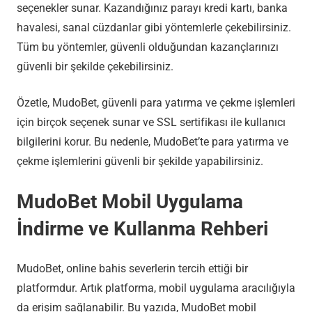
seçenekler sunar. Kazandığınız parayı kredi kartı, banka
havalesi, sanal cüzdanlar gibi yöntemlerle çekebilirsiniz.
Tüm bu yöntemler, güvenli olduğundan kazançlarınızı
güvenli bir şekilde çekebilirsiniz.
Özetle, MudoBet, güvenli para yatırma ve çekme işlemleri
için birçok seçenek sunar ve SSL sertifikası ile kullanıcı
bilgilerini korur. Bu nedenle, MudoBet’te para yatırma ve
çekme işlemlerini güvenli bir şekilde yapabilirsiniz.
MudoBet Mobil Uygulama
İndirme ve Kullanma Rehberi
MudoBet, online bahis severlerin tercih ettiği bir
platformdur. Artık platforma, mobil uygulama aracılığıyla
da erişim sağlanabilir. Bu yazıda, MudoBet mobil