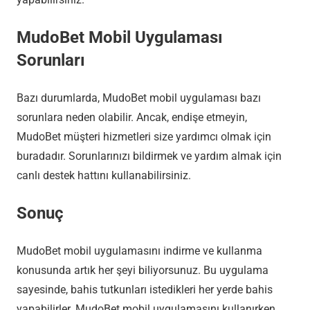
MudoBet Mobil Uygulaması
Sorunları
Bazı durumlarda, MudoBet mobil uygulaması bazı
sorunlara neden olabilir. Ancak, endişe etmeyin,
MudoBet müşteri hizmetleri size yardımcı olmak için
buradadır. Sorunlarınızı bildirmek ve yardım almak için
canlı destek hattını kullanabilirsiniz.
Sonuç
MudoBet mobil uygulamasını indirme ve kullanma
konusunda artık her şeyi biliyorsunuz. Bu uygulama
sayesinde, bahis tutkunları istedikleri her yerde bahis
yapabilirler. MudoBet mobil uygulamasını kullanırken,