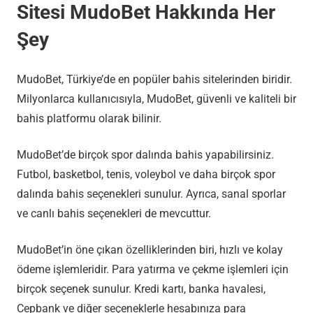
Sitesi MudoBet Hakkında Her
Şey
MudoBet, Türkiye’de en popüler bahis sitelerinden biridir.
Milyonlarca kullanıcısıyla, MudoBet, güvenli ve kaliteli bir
bahis platformu olarak bilinir.
MudoBet’de birçok spor dalında bahis yapabilirsiniz.
Futbol, basketbol, tenis, voleybol ve daha birçok spor
dalında bahis seçenekleri sunulur. Ayrıca, sanal sporlar
ve canlı bahis seçenekleri de mevcuttur.
MudoBet’in öne çıkan özelliklerinden biri, hızlı ve kolay
ödeme işlemleridir. Para yatırma ve çekme işlemleri için
birçok seçenek sunulur. Kredi kartı, banka havalesi,
Cepbank ve diğer seçeneklerle hesabınıza para