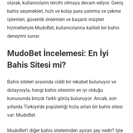
olarak, kullanıcıların tercihi olmaya devam ediyor. Geniş
bahis seçenekleri, hızlı ve kolay para yatırma ve çekme
işlemleri, güvenlik önlemleri ve başarılı müşteri
hizmetleriyle MudoBet, kullanıcılarına kaliteli bir bahis
deneyimi sunar.
MudoBet İncelemesi: En İyi
Bahis Sitesi mi?
Bahis siteleri arasında ciddi bir rekabet bulunuyor ve
dolayısıyla, hangi bahis sitesinin en iyi olduğu
konusunda birçok farklı görüş bulunuyor. Ancak, son
yıllarda Türkiye’de popülerliği hızla artan bir bahis sitesi
var: MudoBet.
MudoBet’i diğer bahis sitelerinden ayıran şey nedir? İşte