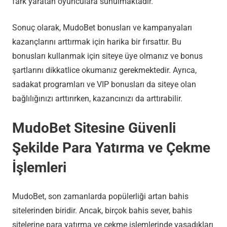
fark yaratan oyunculara sunulmaktadır.
Sonuç olarak, MudoBet bonusları ve kampanyaları
kazançlarını arttırmak için harika bir fırsattır. Bu
bonusları kullanmak için siteye üye olmanız ve bonus
şartlarını dikkatlice okumanız gerekmektedir. Ayrıca,
sadakat programları ve VIP bonusları da siteye olan
bağlılığınızı arttırırken, kazancınızı da arttırabilir.
MudoBet Sitesine Güvenli
Şekilde Para Yatırma ve Çekme
İşlemleri
MudoBet, son zamanlarda popülerliği artan bahis
sitelerinden biridir. Ancak, birçok bahis sever, bahis
sitelerine para yatırma ve çekme işlemlerinde yaşadıkları