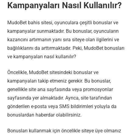
Kampanyaları Nasıl Kullanılır?
MudoBet bahis sitesi, oyunculara çeşitli bonuslar ve
kampanyalar sunmaktadır. Bu bonuslar, oyuncuların
kazancını artırmanın yanı sıra siteye olan ilgilerini ve
bağlılıklarını da arttırmaktadır. Peki, MudoBet bonusları
ve kampanyaları nasıl kullanılır?
Öncelikle, MudoBet sitesindeki bonuslar ve
kampanyaları takip etmeniz gerekir. Bu bonuslar,
genellikle site ana sayfasında veya promosyonlar
sayfasında yer almaktadır. Ayrıca, site tarafından
gönderilen e-posta veya SMS bildirimleri yoluyla da
bonuslardan haberdar olabilirsiniz.
Bonusları kullanmak için öncelikle siteye üye olmanız