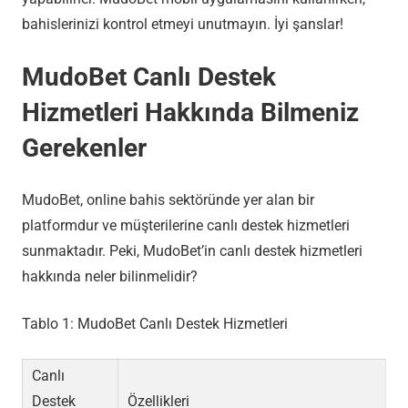
bahislerinizi kontrol etmeyi unutmayın. İyi şanslar!
MudoBet Canlı Destek
Hizmetleri Hakkında Bilmeniz
Gerekenler
MudoBet, online bahis sektöründe yer alan bir
platformdur ve müşterilerine canlı destek hizmetleri
sunmaktadır. Peki, MudoBet’in canlı destek hizmetleri
hakkında neler bilinmelidir?
Tablo 1: MudoBet Canlı Destek Hizmetleri
Canlı
Destek
Özellikleri