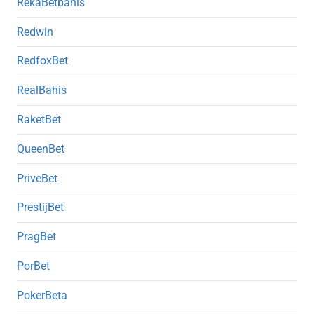
RekaBetbahis
Redwin
RedfoxBet
RealBahis
RaketBet
QueenBet
PriveBet
PrestijBet
PragBet
PorBet
PokerBeta