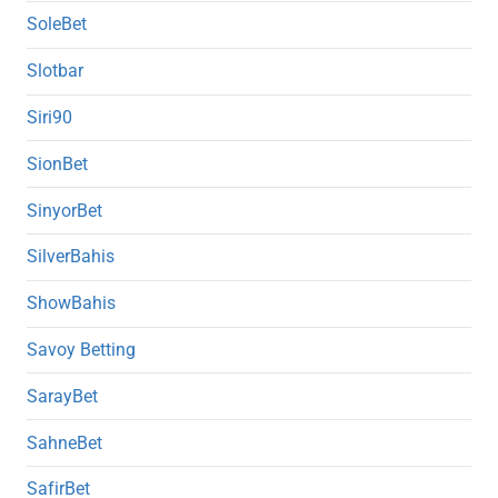
SoleBet
Slotbar
Siri90
SionBet
SinyorBet
SilverBahis
ShowBahis
Savoy Betting
SarayBet
SahneBet
SafirBet