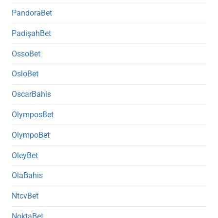
PandoraBet
PadişahBet
OssoBet
OsloBet
OscarBahis
OlymposBet
OlympoBet
OleyBet
OlaBahis
NtcvBet
NoktaBet