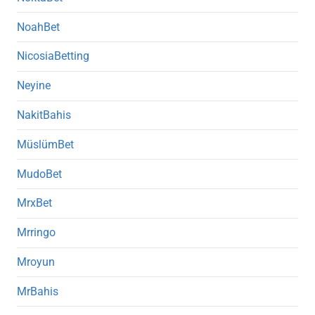
NoahBet
NicosiaBetting
Neyine
NakitBahis
MüslümBet
MudoBet
MrxBet
Mrringo
Mroyun
MrBahis