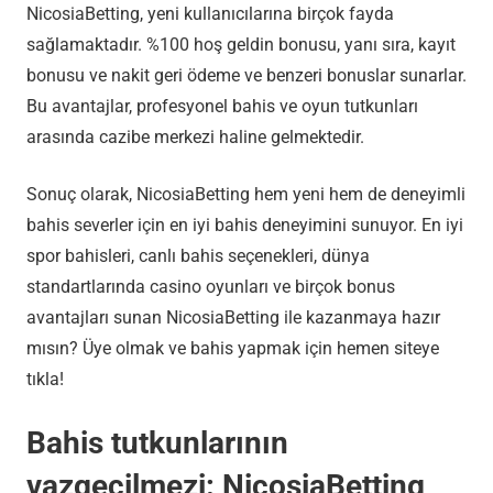
NicosiaBetting, yeni kullanıcılarına birçok fayda
sağlamaktadır. %100 hoş geldin bonusu, yanı sıra, kayıt
bonusu ve nakit geri ödeme ve benzeri bonuslar sunarlar.
Bu avantajlar, profesyonel bahis ve oyun tutkunları
arasında cazibe merkezi haline gelmektedir.
Sonuç olarak, NicosiaBetting hem yeni hem de deneyimli
bahis severler için en iyi bahis deneyimini sunuyor. En iyi
spor bahisleri, canlı bahis seçenekleri, dünya
standartlarında casino oyunları ve birçok bonus
avantajları sunan NicosiaBetting ile kazanmaya hazır
mısın? Üye olmak ve bahis yapmak için hemen siteye
tıkla!
Bahis tutkunlarının
vazgeçilmezi: NicosiaBetting