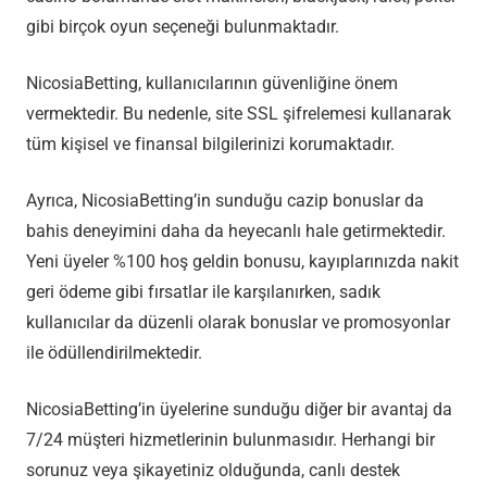
gibi birçok oyun seçeneği bulunmaktadır.
NicosiaBetting, kullanıcılarının güvenliğine önem
vermektedir. Bu nedenle, site SSL şifrelemesi kullanarak
tüm kişisel ve finansal bilgilerinizi korumaktadır.
Ayrıca, NicosiaBetting’in sunduğu cazip bonuslar da
bahis deneyimini daha da heyecanlı hale getirmektedir.
Yeni üyeler %100 hoş geldin bonusu, kayıplarınızda nakit
geri ödeme gibi fırsatlar ile karşılanırken, sadık
kullanıcılar da düzenli olarak bonuslar ve promosyonlar
ile ödüllendirilmektedir.
NicosiaBetting’in üyelerine sunduğu diğer bir avantaj da
7/24 müşteri hizmetlerinin bulunmasıdır. Herhangi bir
sorunuz veya şikayetiniz olduğunda, canlı destek