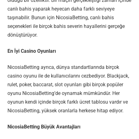
olduğu bir özelliktir. Bir maçın gerçekleştiği zaman içinde
canlı bahis yaparak heyecan daha farklı seviyeye
taşınabilir. Bunun için NicosiaBetting, canlı bahis
seçenekleri ile birçok bahis severin hayallerini gerçeğe
dönüştürüyor.
En İyi Casino Oyunları
NicosiaBetting ayrıca, dünya standartlarında birçok
casino oyunu ile de kullanıcılarını cezbediyor. Blackjack,
rulet, poker, baccarat, slot oyunları gibi birçok popüler
oyunu NicosiaBetting’de oynamak mümkündür. Her
oyunun kendi içinde birçok farklı ücret tablosu vardır ve
NicosiaBetting, yüksek oranlarla herkese hitap ediyor.
NicosiaBetting Büyük Avantajları