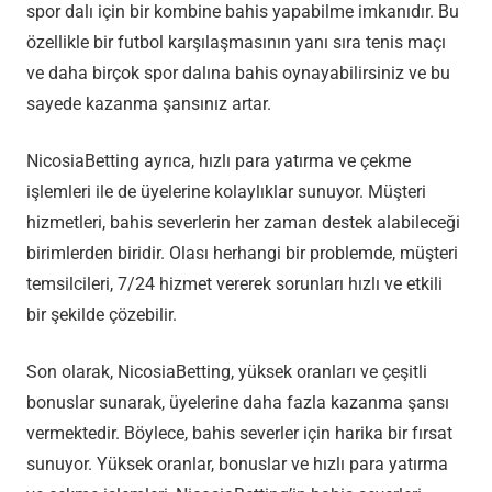
spor dalı için bir kombine bahis yapabilme imkanıdır. Bu
özellikle bir futbol karşılaşmasının yanı sıra tenis maçı
ve daha birçok spor dalına bahis oynayabilirsiniz ve bu
sayede kazanma şansınız artar.
NicosiaBetting ayrıca, hızlı para yatırma ve çekme
işlemleri ile de üyelerine kolaylıklar sunuyor. Müşteri
hizmetleri, bahis severlerin her zaman destek alabileceği
birimlerden biridir. Olası herhangi bir problemde, müşteri
temsilcileri, 7/24 hizmet vererek sorunları hızlı ve etkili
bir şekilde çözebilir.
Son olarak, NicosiaBetting, yüksek oranları ve çeşitli
bonuslar sunarak, üyelerine daha fazla kazanma şansı
vermektedir. Böylece, bahis severler için harika bir fırsat
sunuyor. Yüksek oranlar, bonuslar ve hızlı para yatırma