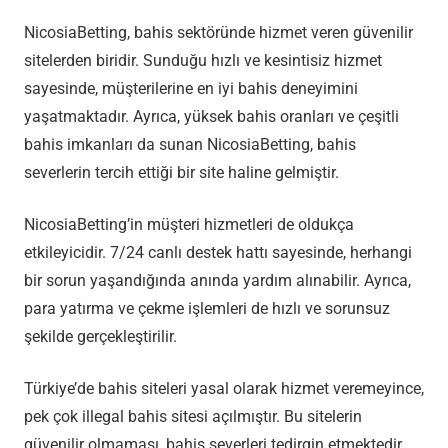
NicosiaBetting, bahis sektöründe hizmet veren güvenilir
sitelerden biridir. Sunduğu hızlı ve kesintisiz hizmet
sayesinde, müşterilerine en iyi bahis deneyimini
yaşatmaktadır. Ayrıca, yüksek bahis oranları ve çeşitli
bahis imkanları da sunan NicosiaBetting, bahis
severlerin tercih ettiği bir site haline gelmiştir.
NicosiaBetting’in müşteri hizmetleri de oldukça
etkileyicidir. 7/24 canlı destek hattı sayesinde, herhangi
bir sorun yaşandığında anında yardım alınabilir. Ayrıca,
para yatırma ve çekme işlemleri de hızlı ve sorunsuz
şekilde gerçekleştirilir.
Türkiye’de bahis siteleri yasal olarak hizmet veremeyince,
pek çok illegal bahis sitesi açılmıştır. Bu sitelerin
güvenilir olmaması, bahis severleri tedirgin etmektedir.